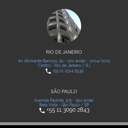
RIO DE JANEIRO
Av. Almirante Barroso, 91 - 10o andar - 1004/1005
Centro - Rio de Janeiro / RJ
phone
+55 21 2524 5939
SÃO PAULO
Avenida Paulista, 575 - 19o andar
Bela Vista - São Paulo / SP
+55 11 3090 2843
phone