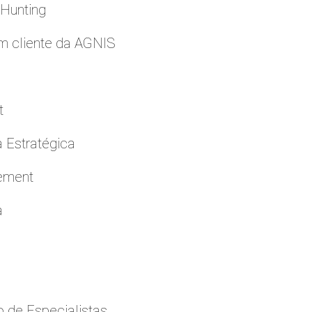
 Hunting
m cliente da AGNIS
t
a Estratégica
cement
a
 de Especialistas