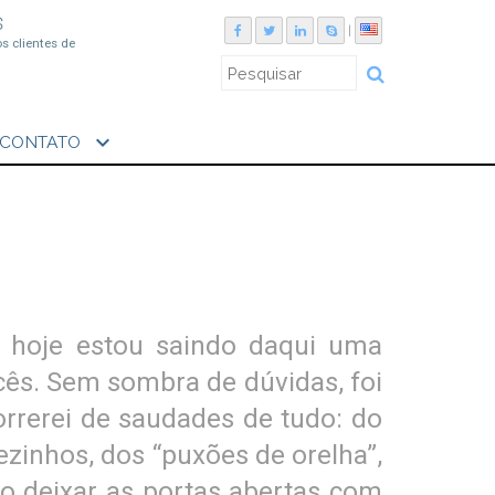
S
|
os clientes de
expand_more
CONTATO
e hoje estou saindo daqui uma
cês. Sem sombra de dúvidas, foi
orrerei de saudades de tudo: do
ezinhos, dos “puxões de orelha”,
o deixar as portas abertas com