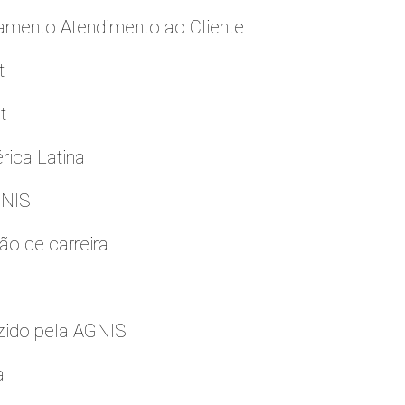
namento Atendimento ao Cliente
t
t
rica Latina
GNIS
ão de carreira
zido pela AGNIS
a