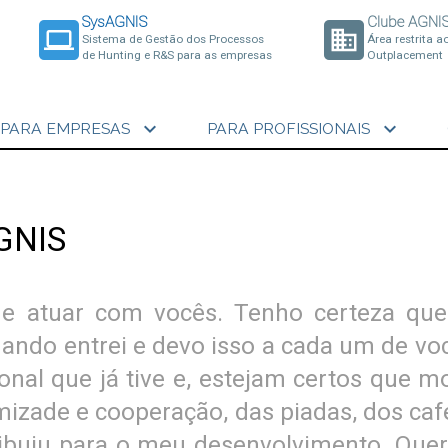
SysAGNIS
Clube AGNI
laptop
business
Sistema de Gestão dos Processos
Área restrita a
de Hunting e R&S para as empresas
Outplacement
expand_more
expand_more
PARA EMPRESAS
PARA PROFISSIONAIS
GNIS
de atuar com vocês. Tenho certeza qu
ndo entrei e devo isso a cada um de vo
onal que já tive e, estejam certos que m
amizade e cooperação, das piadas, dos caf
ribuiu para o meu desenvolvimento. Quer