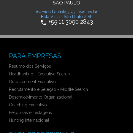
SÃO PAULO
Avenida Paulista, 575 - 19o andar
Bela Vista - São Paulo / SP
+55 11 3090 2843
phone
PARA EMPRESAS
Resumo dos Serviços
Headhunting - Executive Search
Outplacement Executivo
Recrutamento e Seleção - Middle Search
Desenvolvimento Organizacional
Coaching Executivo
Pesquisas e Testagens
Hunting Internacional