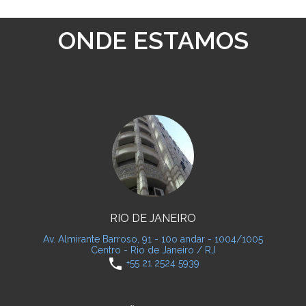
ONDE ESTAMOS
RIO DE JANEIRO
Av. Almirante Barroso, 91 - 10o andar - 1004/1005
Centro - Rio de Janeiro / RJ
phone
+55 21 2524 5939