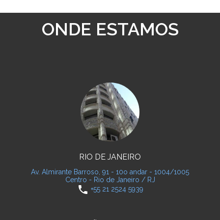
ONDE ESTAMOS
RIO DE JANEIRO
Av. Almirante Barroso, 91 - 10o andar - 1004/1005
Centro - Rio de Janeiro / RJ
phone
+55 21 2524 5939