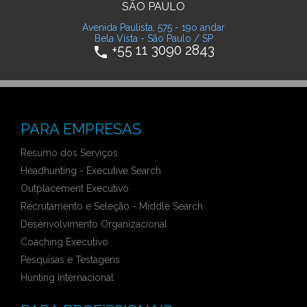
SÃO PAULO
Avenida Paulista, 575 - 19o andar
Bela Vista - São Paulo / SP
+55 11 3090 2843
phone
PARA EMPRESAS
Resumo dos Serviços
Headhunting - Executive Search
Outplacement Executivo
Recrutamento e Seleção - Middle Search
Desenvolvimento Organizacional
Coaching Executivo
Pesquisas e Testagens
Hunting Internacional