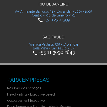
RIO DE JANEIRO
Av. Almirante Barroso, 91 - 10o andar - 1004/1005
Centro - Rio de Janeiro / RJ
phone
+55 21 2524 5939
SÃO PAULO
Avenida Paulista, 575 - 19o andar
Bela Vista - São Paulo / SP
+55 11 3090 2843
phone
PARA EMPRESAS
Resumo dos Serviços
Headhunting - Executive Search
Outplacement Executivo
Recrutamento e Seleção - Middle Search