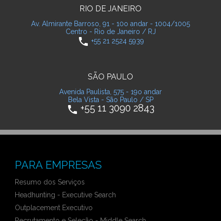
RIO DE JANEIRO
Av. Almirante Barroso, 91 - 10o andar - 1004/1005
Centro - Rio de Janeiro / RJ
phone
+55 21 2524 5939
SÃO PAULO
Avenida Paulista, 575 - 19o andar
Bela Vista - São Paulo / SP
+55 11 3090 2843
phone
PARA EMPRESAS
Resumo dos Serviços
Headhunting - Executive Search
Outplacement Executivo
Recrutamento e Seleção - Middle Search