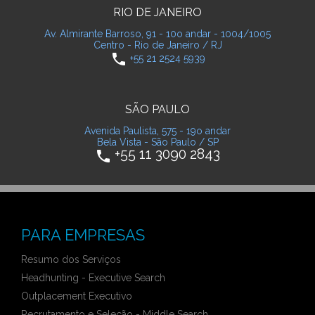
RIO DE JANEIRO
Av. Almirante Barroso, 91 - 10o andar - 1004/1005
Centro - Rio de Janeiro / RJ
phone
+55 21 2524 5939
SÃO PAULO
Avenida Paulista, 575 - 19o andar
Bela Vista - São Paulo / SP
+55 11 3090 2843
phone
PARA EMPRESAS
Resumo dos Serviços
Headhunting - Executive Search
Outplacement Executivo
Recrutamento e Seleção - Middle Search