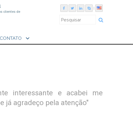
S
|
os clientes de
expand_more
CONTATO
nte interessante e acabei me
 já agradeço pela atenção"