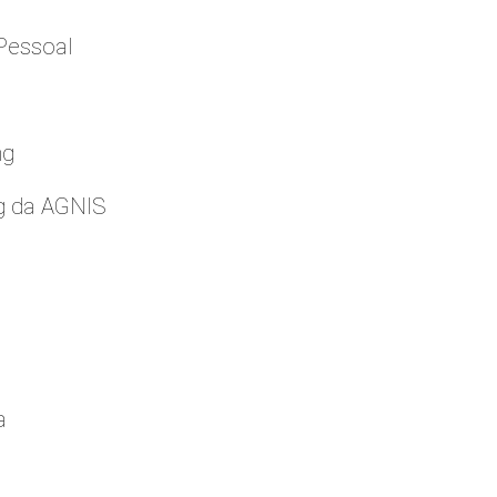
Pessoal
ng
g da AGNIS
a