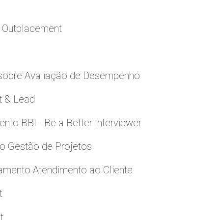
a Outplacement
 sobre Avaliação de Desempenho
t & Lead
to BBI - Be a Better Interviewer
to Gestão de Projetos
namento Atendimento ao Cliente
t
t