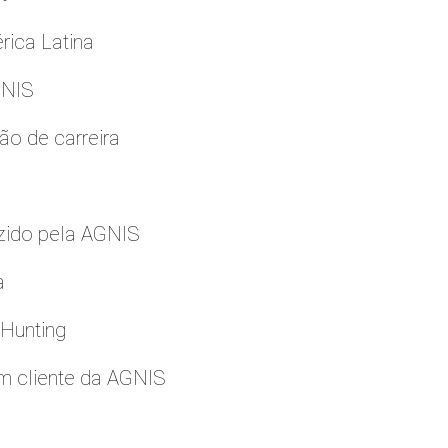
rica Latina
GNIS
ão de carreira
zido pela AGNIS
a
 Hunting
m cliente da AGNIS