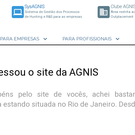
SysAGNIS
Clube AGNI
laptop
business
Sistema de Gestão dos Processos
Área restrita a
de Hunting e R&S para as empresas
Outplacement
expand_more
expand_more
PARA EMPRESAS
PARA PROFISSIONAIS
essou o site da AGNIS
abéns pelo site de vocês, achei basta
stando situada no Rio de Janeiro. Desde