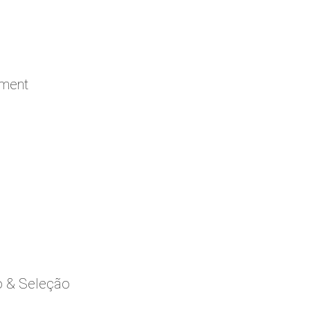
ement
o & Seleção