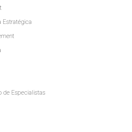
t
a Estratégica
cement
a
 de Especialistas