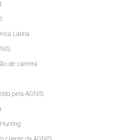
t
t
rica Latina
GNIS
ão de carreira
zido pela AGNIS
a
 Hunting
m cliente da AGNIS