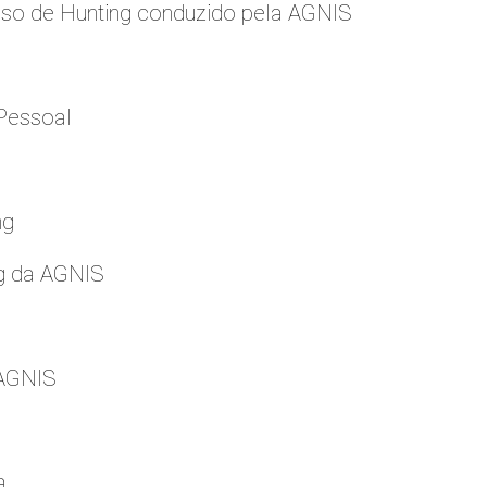
so de Hunting conduzido pela AGNIS
Pessoal
ng
g da AGNIS
 AGNIS
a