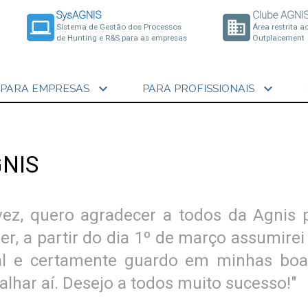
SysAGNIS
Clube AGNI
laptop
business
Sistema de Gestão dos Processos
Área restrita a
de Hunting e R&S para as empresas
Outplacement
expand_more
expand_more
PARA EMPRESAS
PARA PROFISSIONAIS
GNIS
ez, quero agradecer a todos da Agnis 
r, a partir do dia 1º de março assumirei
onal e certamente guardo em minhas b
alhar aí. Desejo a todos muito sucesso!"