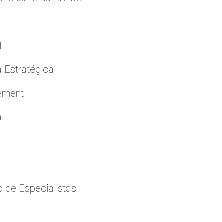
t
a Estratégica
cement
a
 de Especialistas