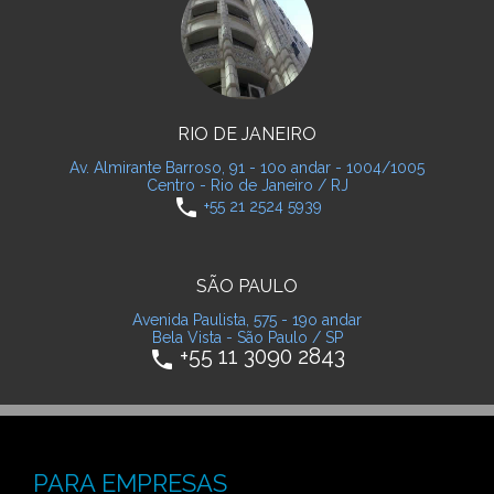
RIO DE JANEIRO
Av. Almirante Barroso, 91 - 10o andar - 1004/1005
Centro - Rio de Janeiro / RJ
phone
+55 21 2524 5939
SÃO PAULO
Avenida Paulista, 575 - 19o andar
Bela Vista - São Paulo / SP
+55 11 3090 2843
phone
PARA EMPRESAS