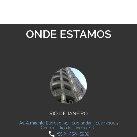
ONDE ESTAMOS
RIO DE JANEIRO
Av. Almirante Barroso, 91 - 10o andar - 1004/1005
Centro - Rio de Janeiro / RJ
phone
+55 21 2524 5939