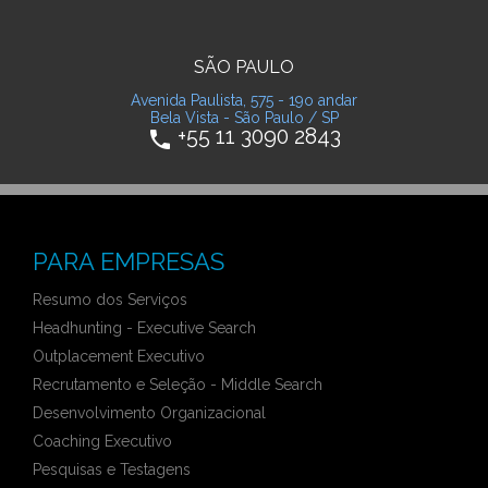
SÃO PAULO
Avenida Paulista, 575 - 19o andar
Bela Vista - São Paulo / SP
+55 11 3090 2843
phone
PARA EMPRESAS
Resumo dos Serviços
Headhunting - Executive Search
Outplacement Executivo
Recrutamento e Seleção - Middle Search
Desenvolvimento Organizacional
Coaching Executivo
Pesquisas e Testagens