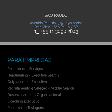
SÃO PAULO
Avenida Paulista, 575 - 19o andar
Bela Vista - São Paulo / SP
+55 11 3090 2843
phone
PARA EMPRESAS
Resumo dos Serviços
Headhunting - Executive Search
Outplacement Executivo
Recrutamento e Seleção - Middle Search
Desenvolvimento Organizacional
Coaching Executivo
Pesquisas e Testagens