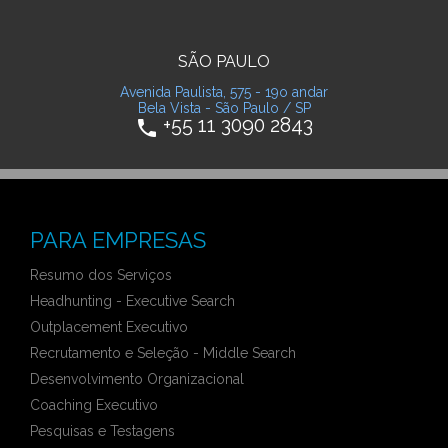
SÃO PAULO
Avenida Paulista, 575 - 19o andar
Bela Vista - São Paulo / SP
+55 11 3090 2843
phone
PARA EMPRESAS
Resumo dos Serviços
Headhunting - Executive Search
Outplacement Executivo
Recrutamento e Seleção - Middle Search
Desenvolvimento Organizacional
Coaching Executivo
Pesquisas e Testagens