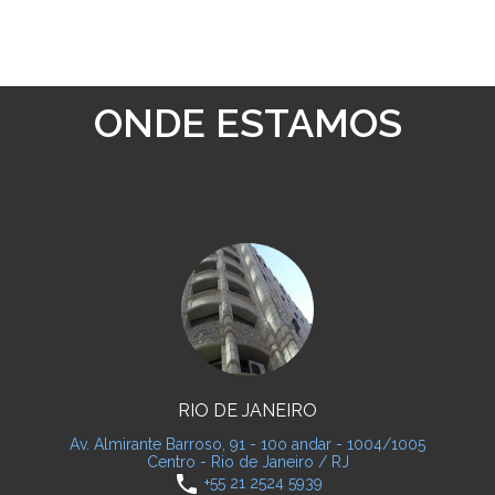
ONDE ESTAMOS
RIO DE JANEIRO
Av. Almirante Barroso, 91 - 10o andar - 1004/1005
Centro - Rio de Janeiro / RJ
phone
+55 21 2524 5939