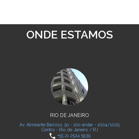
ONDE ESTAMOS
RIO DE JANEIRO
Av. Almirante Barroso, 91 - 10o andar - 1004/1005
Centro - Rio de Janeiro / RJ
phone
+55 21 2524 5939