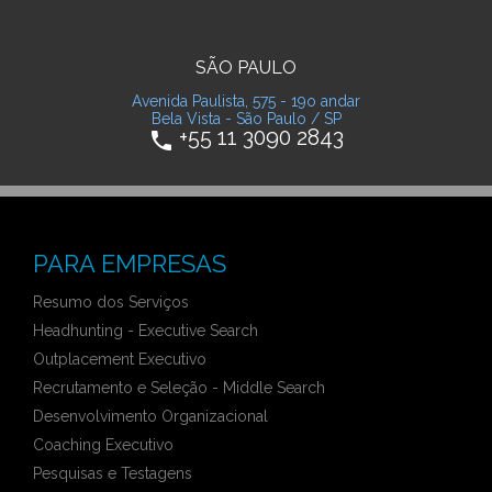
SÃO PAULO
Avenida Paulista, 575 - 19o andar
Bela Vista - São Paulo / SP
+55 11 3090 2843
phone
PARA EMPRESAS
Resumo dos Serviços
Headhunting - Executive Search
Outplacement Executivo
Recrutamento e Seleção - Middle Search
Desenvolvimento Organizacional
Coaching Executivo
Pesquisas e Testagens