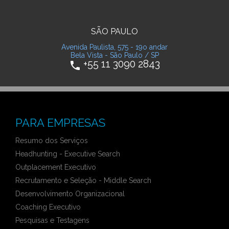
SÃO PAULO
Avenida Paulista, 575 - 19o andar
Bela Vista - São Paulo / SP
+55 11 3090 2843
phone
PARA EMPRESAS
Resumo dos Serviços
Headhunting - Executive Search
Outplacement Executivo
Recrutamento e Seleção - Middle Search
Desenvolvimento Organizacional
Coaching Executivo
Pesquisas e Testagens