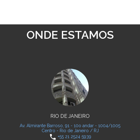
ONDE ESTAMOS
RIO DE JANEIRO
Av. Almirante Barroso, 91 - 10o andar - 1004/1005
Centro - Rio de Janeiro / RJ
phone
+55 21 2524 5939