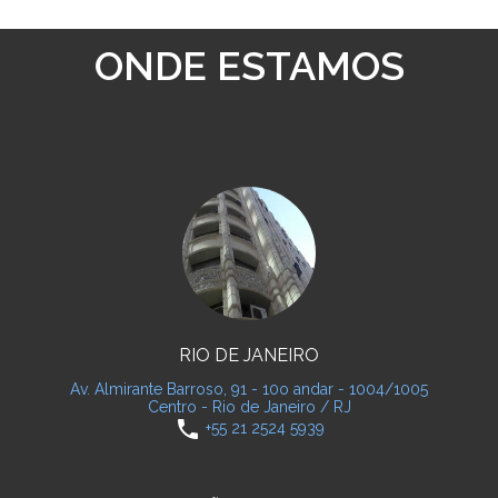
ONDE ESTAMOS
RIO DE JANEIRO
Av. Almirante Barroso, 91 - 10o andar - 1004/1005
Centro - Rio de Janeiro / RJ
phone
+55 21 2524 5939