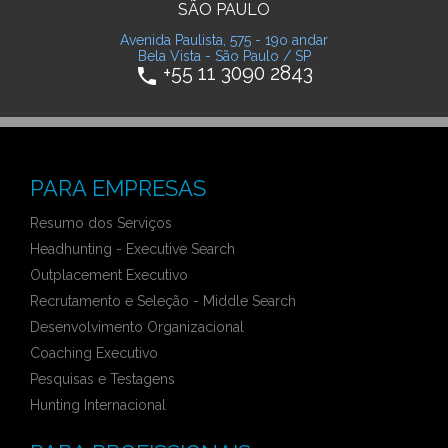
SÃO PAULO
Avenida Paulista, 575 - 19o andar
Bela Vista - São Paulo / SP
+55 11 3090 2843
phone
PARA EMPRESAS
Resumo dos Serviços
Headhunting - Executive Search
Outplacement Executivo
Recrutamento e Seleção - Middle Search
Desenvolvimento Organizacional
Coaching Executivo
Pesquisas e Testagens
Hunting Internacional