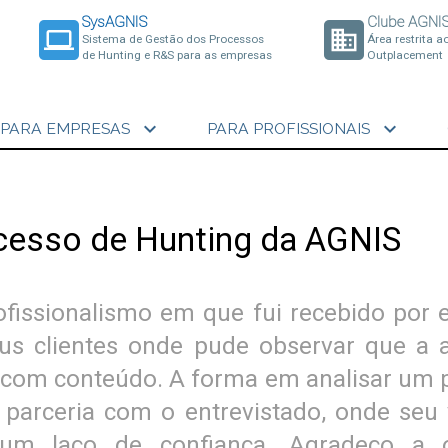
SysAGNIS
Clube AGNI
laptop
business
Sistema de Gestão dos Processos
Área restrita a
de Hunting e R&S para as empresas
Outplacement
expand_more
expand_more
PARA EMPRESAS
PARA PROFISSIONAIS
cesso de Hunting da AGNIS
ofissionalismo em que fui recebido por 
s clientes onde pude observar que a an
te com conteúdo. A forma em analisar um p
arceria com o entrevistado, onde seu 
um laço de confiança. Agradeço a o