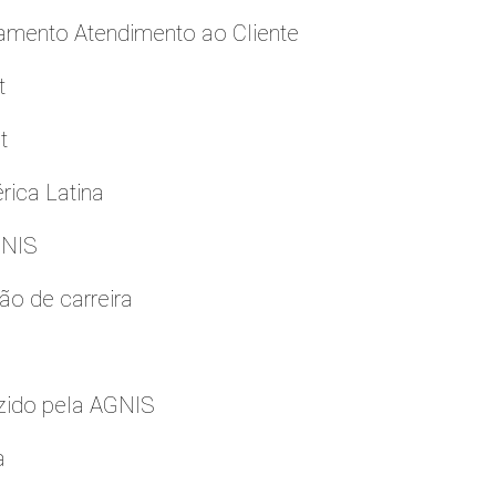
namento Atendimento ao Cliente
t
t
rica Latina
GNIS
ão de carreira
zido pela AGNIS
a