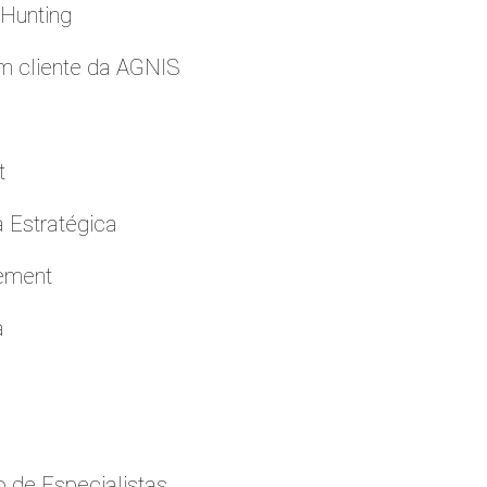
 Hunting
m cliente da AGNIS
t
a Estratégica
cement
a
 de Especialistas