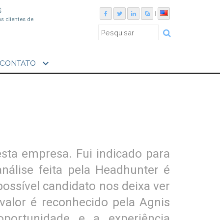
S
|
os clientes de
expand_more
CONTATO
esta empresa. Fui indicado para
álise feita pela Headhunter é
ossível candidato nos deixa ver
valor é reconhecido pela Agnis
portunidade e a experiência