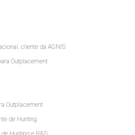
cional, cliente da AGNIS
para Outplacement
ara Outplacement
nte de Hunting
e de Hunting e R&S