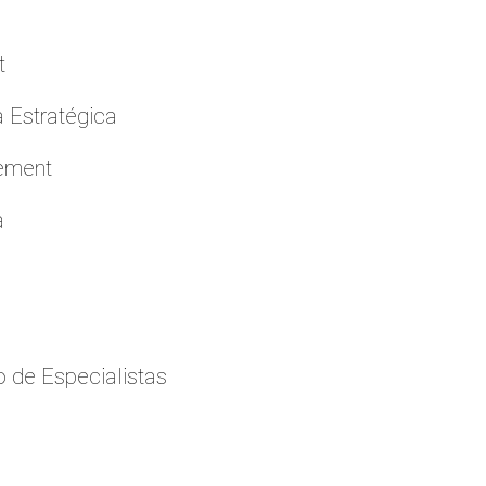
t
a Estratégica
cement
a
 de Especialistas