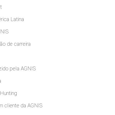
t
rica Latina
GNIS
ão de carreira
zido pela AGNIS
a
 Hunting
m cliente da AGNIS