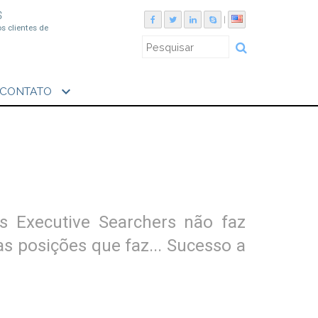
S
|
os clientes de
expand_more
CONTATO
s Executive Searchers não faz
s posições que faz... Sucesso a