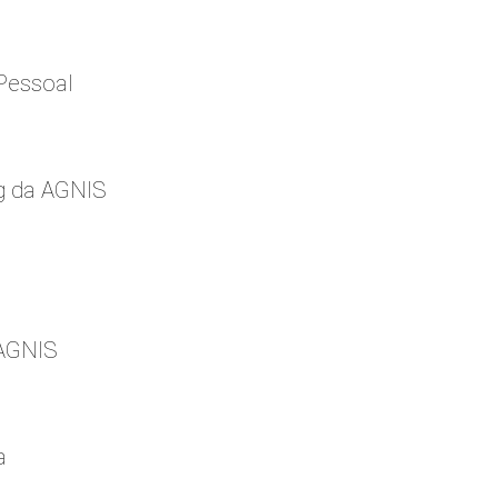
Pessoal
g da AGNIS
 AGNIS
a