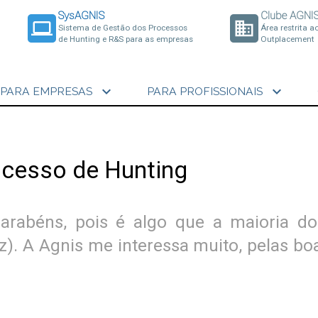
SysAGNIS
Clube AGNI
laptop
business
Sistema de Gestão dos Processos
Área restrita a
de Hunting e R&S para as empresas
Outplacement
expand_more
expand_more
PARA EMPRESAS
PARA PROFISSIONAIS
ocesso de Hunting
parabéns, pois é algo que a maioria do
. A Agnis me interessa muito, pelas boa