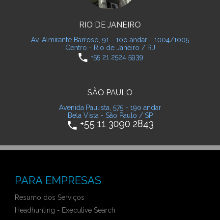
RIO DE JANEIRO
Av. Almirante Barroso, 91 - 10o andar - 1004/1005
Centro - Rio de Janeiro / RJ
phone
+55 21 2524 5939
SÃO PAULO
Avenida Paulista, 575 - 19o andar
Bela Vista - São Paulo / SP
+55 11 3090 2843
phone
PARA EMPRESAS
Resumo dos Serviços
Headhunting - Executive Search