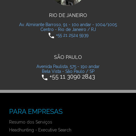
RIO DE JANEIRO
Av. Almirante Barroso, 91 - 10o andar - 1004/1005
Centro - Rio de Janeiro / RJ
phone
+55 21 2524 5939
SÃO PAULO
Avenida Paulista, 575 - 19o andar
Bela Vista - São Paulo / SP
+55 11 3090 2843
phone
PARA EMPRESAS
Resumo dos Serviços
Headhunting - Executive Search