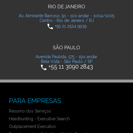
RIO DE JANEIRO
Av. Almirante Barroso, 91 - 10o andar - 1004/1005
Centro - Rio de Janeiro / RJ
phone
+55 21 2524 5939
SÃO PAULO
Avenida Paulista, 575 - 19o andar
Bela Vista - São Paulo / SP
+55 11 3090 2843
phone
PARA EMPRESAS
Resumo dos Serviços
Headhunting - Executive Search
Outplacement Executivo