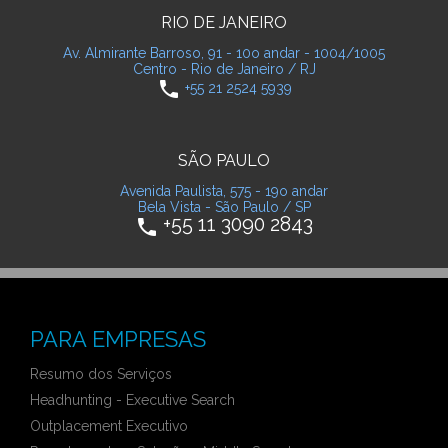
RIO DE JANEIRO
Av. Almirante Barroso, 91 - 10o andar - 1004/1005
Centro - Rio de Janeiro / RJ
phone
+55 21 2524 5939
SÃO PAULO
Avenida Paulista, 575 - 19o andar
Bela Vista - São Paulo / SP
+55 11 3090 2843
phone
PARA EMPRESAS
Resumo dos Serviços
Headhunting - Executive Search
Outplacement Executivo