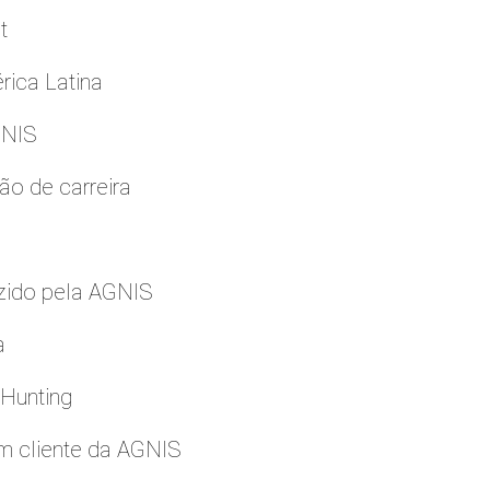
t
rica Latina
GNIS
ão de carreira
zido pela AGNIS
a
 Hunting
m cliente da AGNIS