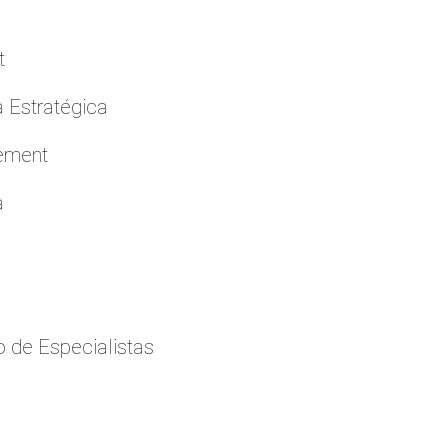
t
a Estratégica
cement
a
 de Especialistas