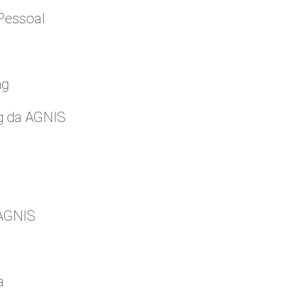
Pessoal
ng
g da AGNIS
 AGNIS
a