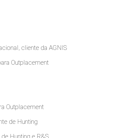
cional, cliente da AGNIS
para Outplacement
ara Outplacement
nte de Hunting
e de Hunting e R&S