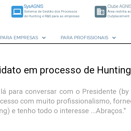
SysAGNIS
Clube AGNI
laptop
business
Sistema de Gestão dos Processos
Área restrita a
de Hunting e R&S para as empresas
Outplacement
expand_more
expand_more
PARA EMPRESAS
PARA PROFISSIONAIS
idato em processo de Hunting
é lá para conversar com o Presidente (by
cesso com muito profissionalismo, fornece
) e tenho todo o interesse ...Abraços."