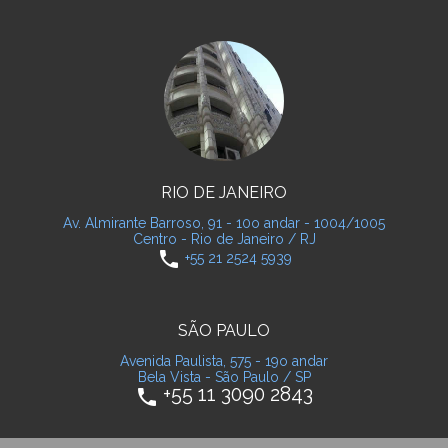
RIO DE JANEIRO
Av. Almirante Barroso, 91 - 10o andar - 1004/1005
Centro - Rio de Janeiro / RJ
phone
+55 21 2524 5939
SÃO PAULO
Avenida Paulista, 575 - 19o andar
Bela Vista - São Paulo / SP
+55 11 3090 2843
phone