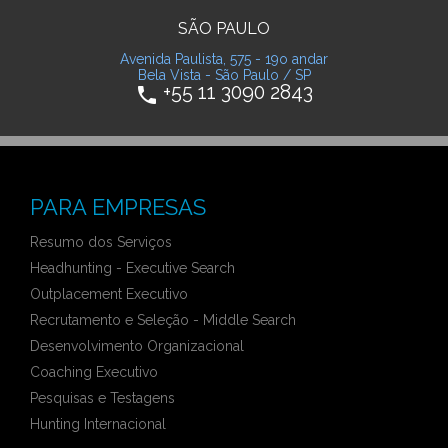
SÃO PAULO
Avenida Paulista, 575 - 19o andar
Bela Vista - São Paulo / SP
+55 11 3090 2843
phone
PARA EMPRESAS
Resumo dos Serviços
Headhunting - Executive Search
Outplacement Executivo
Recrutamento e Seleção - Middle Search
Desenvolvimento Organizacional
Coaching Executivo
Pesquisas e Testagens
Hunting Internacional