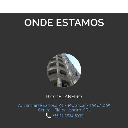
ONDE ESTAMOS
RIO DE JANEIRO
Av. Almirante Barroso, 91 - 10o andar - 1004/1005
Centro - Rio de Janeiro / RJ
phone
+55 21 2524 5939