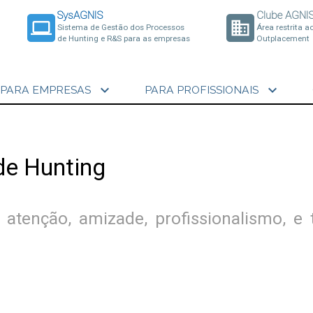
SysAGNIS
Clube AGNI
laptop
business
Sistema de Gestão dos Processos
Área restrita a
de Hunting e R&S para as empresas
Outplacement
expand_more
expand_more
PARA EMPRESAS
PARA PROFISSIONAIS
de Hunting
tenção, amizade, profissionalismo, e 