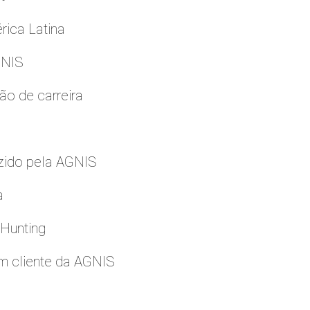
rica Latina
GNIS
ão de carreira
zido pela AGNIS
a
 Hunting
m cliente da AGNIS