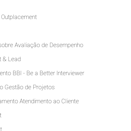
a Outplacement
 sobre Avaliação de Desempenho
t & Lead
to BBI - Be a Better Interviewer
to Gestão de Projetos
namento Atendimento ao Cliente
t
t