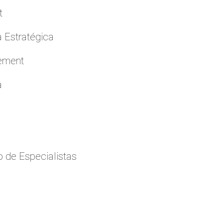
t
a Estratégica
cement
a
 de Especialistas