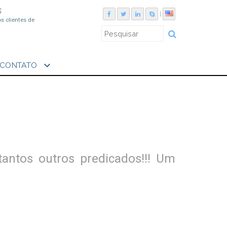
S
|
os clientes de
expand_more
CONTATO
tantos outros predicados!!! Um