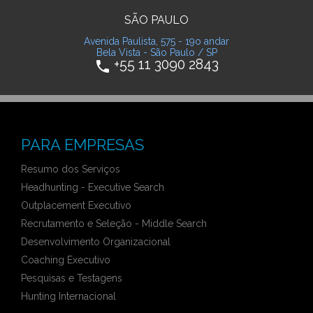
SÃO PAULO
Avenida Paulista, 575 - 19o andar
Bela Vista - São Paulo / SP
+55 11 3090 2843
phone
PARA EMPRESAS
Resumo dos Serviços
Headhunting - Executive Search
Outplacement Executivo
Recrutamento e Seleção - Middle Search
Desenvolvimento Organizacional
Coaching Executivo
Pesquisas e Testagens
Hunting Internacional