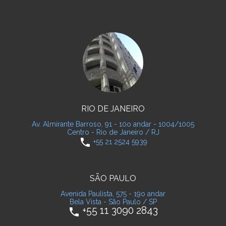
RIO DE JANEIRO
Av. Almirante Barroso, 91 - 10o andar - 1004/1005
Centro - Rio de Janeiro / RJ
phone
+55 21 2524 5939
SÃO PAULO
Avenida Paulista, 575 - 19o andar
Bela Vista - São Paulo / SP
+55 11 3090 2843
phone