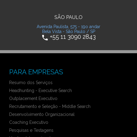
SÃO PAULO
Avenida Paulista, 575 - 19o andar
Bela Vista - São Paulo / SP
+55 11 3090 2843
phone
PARA EMPRESAS
Resumo dos Serviços
Headhunting - Executive Search
Outplacement Executivo
Recrutamento e Seleção - Middle Search
Desenvolvimento Organizacional
Coaching Executivo
Pesquisas e Testagens