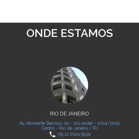
ONDE ESTAMOS
RIO DE JANEIRO
Av. Almirante Barroso, 91 - 10o andar - 1004/1005
Centro - Rio de Janeiro / RJ
phone
+55 21 2524 5939