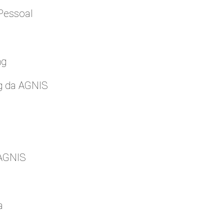
Pessoal
ng
g da AGNIS
 AGNIS
a