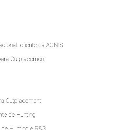
cional, cliente da AGNIS
para Outplacement
ara Outplacement
nte de Hunting
e de Hunting e R&S