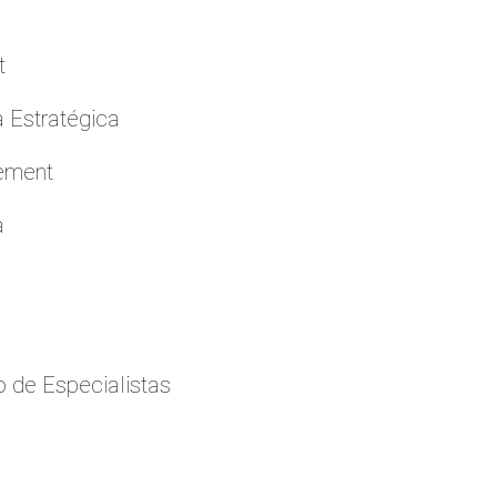
t
a Estratégica
cement
a
 de Especialistas