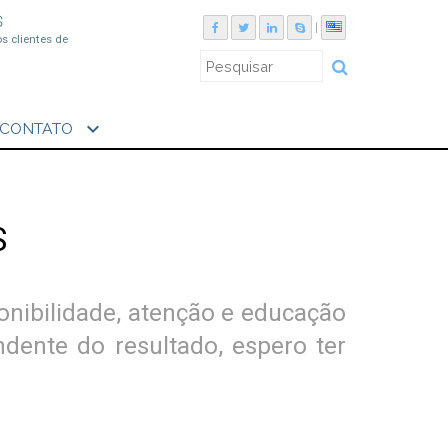
S
|
os clientes de
expand_more
CONTATO
S
onibilidade, atenção e educação
dente do resultado, espero ter