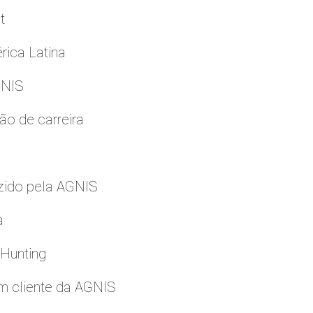
t
rica Latina
GNIS
ão de carreira
zido pela AGNIS
a
 Hunting
m cliente da AGNIS