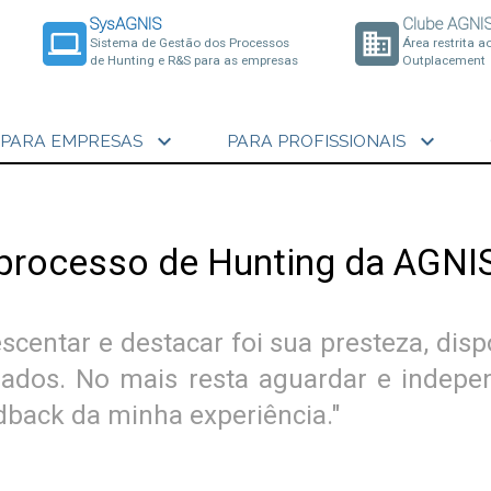
SysAGNIS
Clube AGNI
laptop
business
Sistema de Gestão dos Processos
Área restrita a
de Hunting e R&S para as empresas
Outplacement
expand_more
expand_more
PARA EMPRESAS
PARA PROFISSIONAIS
processo de Hunting da AGNI
scentar e destacar foi sua presteza, disp
zados. No mais resta aguardar e indepen
back da minha experiência."