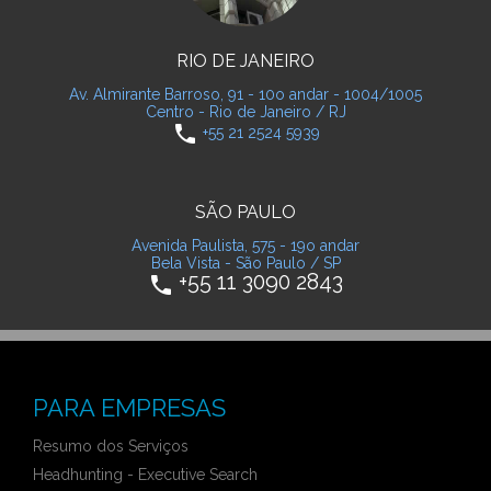
RIO DE JANEIRO
Av. Almirante Barroso, 91 - 10o andar - 1004/1005
Centro - Rio de Janeiro / RJ
phone
+55 21 2524 5939
SÃO PAULO
Avenida Paulista, 575 - 19o andar
Bela Vista - São Paulo / SP
+55 11 3090 2843
phone
PARA EMPRESAS
Resumo dos Serviços
Headhunting - Executive Search