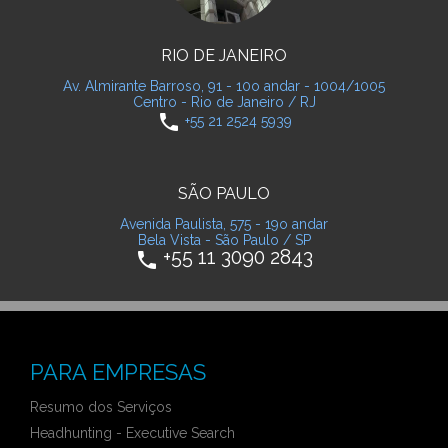
RIO DE JANEIRO
Av. Almirante Barroso, 91 - 10o andar - 1004/1005
Centro - Rio de Janeiro / RJ
phone
+55 21 2524 5939
SÃO PAULO
Avenida Paulista, 575 - 19o andar
Bela Vista - São Paulo / SP
+55 11 3090 2843
phone
PARA EMPRESAS
Resumo dos Serviços
Headhunting - Executive Search