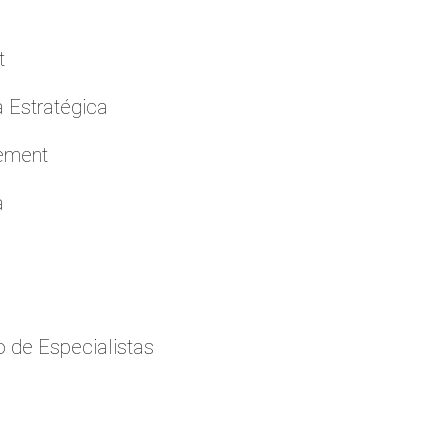
t
a Estratégica
cement
a
 de Especialistas