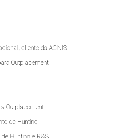
cional, cliente da AGNIS
para Outplacement
ara Outplacement
nte de Hunting
e de Hunting e R&S