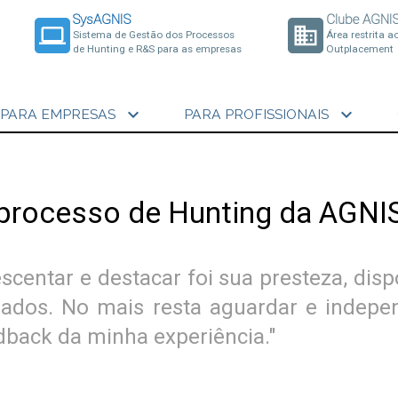
SysAGNIS
Clube AGNI
laptop
business
Sistema de Gestão dos Processos
Área restrita a
de Hunting e R&S para as empresas
Outplacement
expand_more
expand_more
PARA EMPRESAS
PARA PROFISSIONAIS
processo de Hunting da AGNI
scentar e destacar foi sua presteza, disp
zados. No mais resta aguardar e indepen
back da minha experiência."