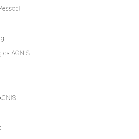
Pessoal
ng
g da AGNIS
 AGNIS
a