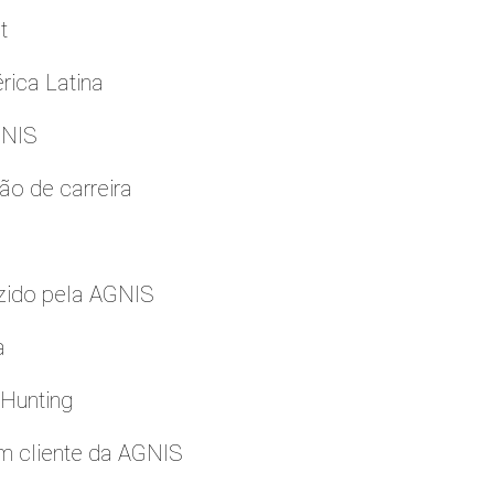
t
rica Latina
GNIS
ão de carreira
zido pela AGNIS
a
 Hunting
m cliente da AGNIS