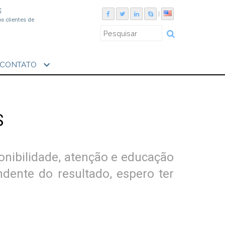
S
|
os clientes de
expand_more
CONTATO
S
onibilidade, atenção e educação
dente do resultado, espero ter