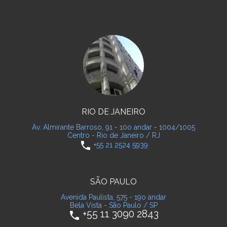
RIO DE JANEIRO
Av. Almirante Barroso, 91 - 10o andar - 1004/1005
Centro - Rio de Janeiro / RJ
phone
+55 21 2524 5939
SÃO PAULO
Avenida Paulista, 575 - 19o andar
Bela Vista - São Paulo / SP
+55 11 3090 2843
phone