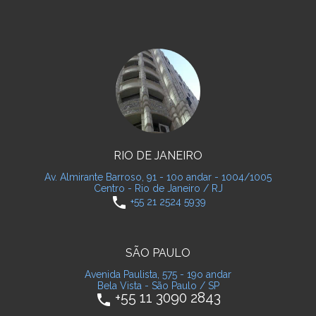
RIO DE JANEIRO
Av. Almirante Barroso, 91 - 10o andar - 1004/1005
Centro - Rio de Janeiro / RJ
phone
+55 21 2524 5939
SÃO PAULO
Avenida Paulista, 575 - 19o andar
Bela Vista - São Paulo / SP
+55 11 3090 2843
phone