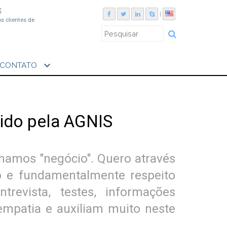
S
|
os clientes de
expand_more
CONTATO
ido pela AGNIS
chamos "negócio". Quero através
so e fundamentalmente respeito
revista, testes, informações
empatia e auxiliam muito neste