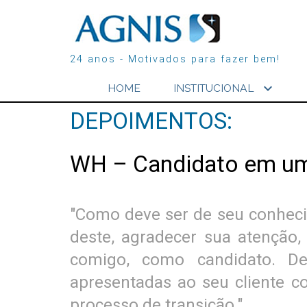
24 anos - Motivados para fazer bem!
expand_more
HOME
INSTITUCIONAL
DEPOIMENTOS:
WH – Candidato em um
"Como deve ser de seu conhecim
deste, agradecer sua atenção,
comigo, como candidato. Des
apresentadas ao seu cliente c
processo de transição."