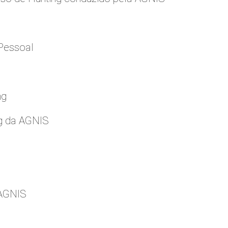
Pessoal
ng
g da AGNIS
 AGNIS