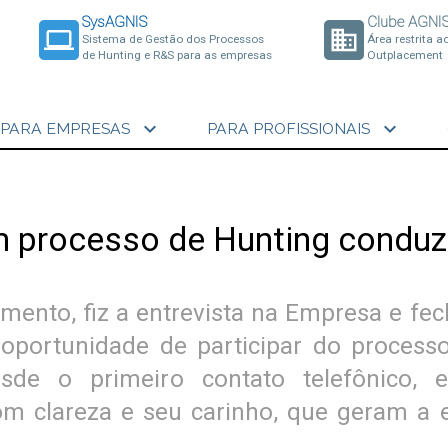
SysAGNIS
Clube AGNI
laptop
business
Sistema de Gestão dos Processos
Área restrita a
de Hunting e R&S para as empresas
Outplacement
expand_more
expand_more
PARA EMPRESAS
PARA PROFISSIONAIS
 processo de Hunting conduz
ento, fiz a entrevista na Empresa e fe
 oportunidade de participar do proces
de o primeiro contato telefônico, ent
om clareza e seu carinho, que geram a 