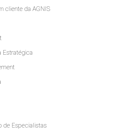
m cliente da AGNIS
t
a Estratégica
cement
a
 de Especialistas