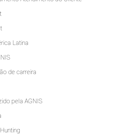
t
t
rica Latina
GNIS
ão de carreira
zido pela AGNIS
a
 Hunting