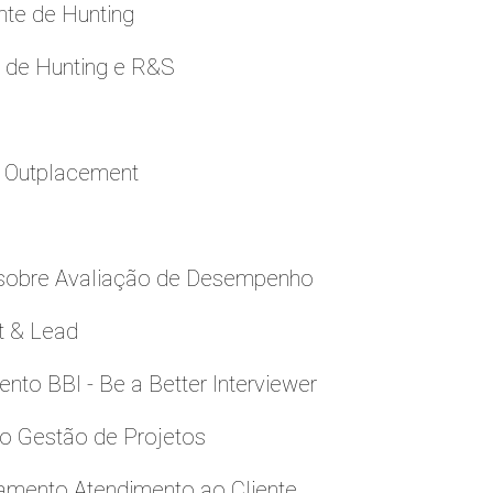
nte de Hunting
e de Hunting e R&S
a Outplacement
 sobre Avaliação de Desempenho
t & Lead
to BBI - Be a Better Interviewer
to Gestão de Projetos
namento Atendimento ao Cliente