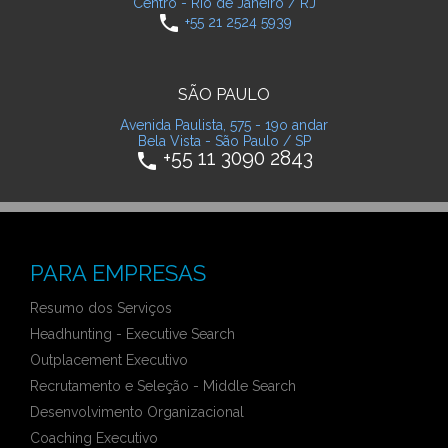
Centro - Rio de Janeiro / RJ
phone
+55 21 2524 5939
SÃO PAULO
Avenida Paulista, 575 - 19o andar
Bela Vista - São Paulo / SP
+55 11 3090 2843
phone
PARA EMPRESAS
Resumo dos Serviços
Headhunting - Executive Search
Outplacement Executivo
Recrutamento e Seleção - Middle Search
Desenvolvimento Organizacional
Coaching Executivo