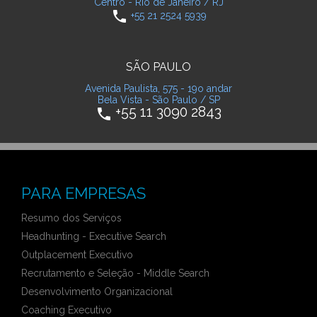
Centro - Rio de Janeiro / RJ
phone
+55 21 2524 5939
SÃO PAULO
Avenida Paulista, 575 - 19o andar
Bela Vista - São Paulo / SP
+55 11 3090 2843
phone
PARA EMPRESAS
Resumo dos Serviços
Headhunting - Executive Search
Outplacement Executivo
Recrutamento e Seleção - Middle Search
Desenvolvimento Organizacional
Coaching Executivo