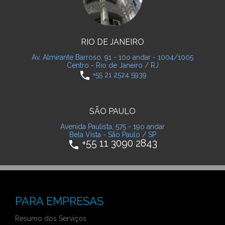
RIO DE JANEIRO
Av. Almirante Barroso, 91 - 10o andar - 1004/1005
Centro - Rio de Janeiro / RJ
phone
+55 21 2524 5939
SÃO PAULO
Avenida Paulista, 575 - 19o andar
Bela Vista - São Paulo / SP
+55 11 3090 2843
phone
PARA EMPRESAS
Resumo dos Serviços