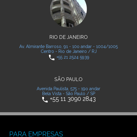
RIO DE JANEIRO
Av. Almirante Barroso, 91 - 10o andar - 1004/1005
Centro - Rio de Janeiro / RJ
phone
+55 21 2524 5939
SÃO PAULO
Avenida Paulista, 575 - 19o andar
Bela Vista - São Paulo / SP
+55 11 3090 2843
phone
PARA EMPRESAS