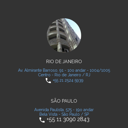
RIO DE JANEIRO
Av. Almirante Barroso, 91 - 10o andar - 1004/1005
Centro - Rio de Janeiro / RJ
phone
+55 21 2524 5939
SÃO PAULO
Avenida Paulista, 575 - 19o andar
Bela Vista - São Paulo / SP
+55 11 3090 2843
phone