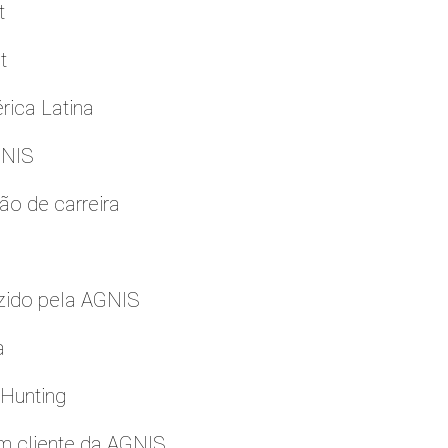
t
t
rica Latina
GNIS
ão de carreira
zido pela AGNIS
a
 Hunting
m cliente da AGNIS