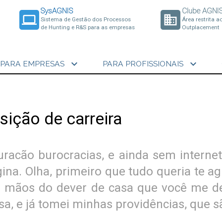
SysAGNIS
Clube AGNI
laptop
business
Sistema de Gestão dos Processos
Área restrita a
de Hunting e R&S para as empresas
Outplacement
expand_more
expand_more
PARA EMPRESAS
PARA PROFISSIONAIS
sição de carreira
uracão burocracias, e ainda sem internet
na. Olha, primeiro que tudo queria te a
 mãos do dever de casa que você me de
sa, e já tomei minhas providências, que s