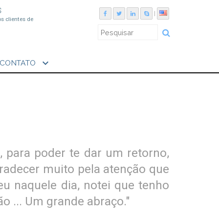
S
|
os clientes de
expand_more
CONTATO
, para poder te dar um retorno,
gradecer muito pela atenção que
u naquele dia, notei que tenho
ão ... Um grande abraço."