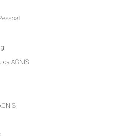
Pessoal
ng
g da AGNIS
 AGNIS
a