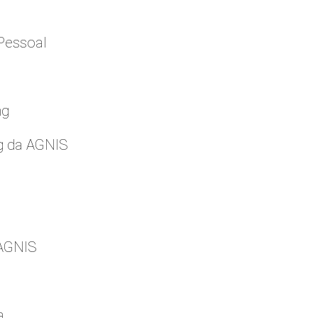
Pessoal
ng
g da AGNIS
 AGNIS
a