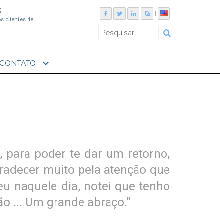
S
|
os clientes de
expand_more
CONTATO
, para poder te dar um retorno,
gradecer muito pela atenção que
u naquele dia, notei que tenho
ão ... Um grande abraço."