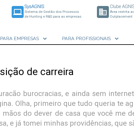
SysAGNIS
Clube AGNI
laptop
business
Sistema de Gestão dos Processos
Área restrita a
de Hunting e R&S para as empresas
Outplacement
expand_more
expand_more
PARA EMPRESAS
PARA PROFISSIONAIS
sição de carreira
uracão burocracias, e ainda sem internet
na. Olha, primeiro que tudo queria te a
 mãos do dever de casa que você me de
sa, e já tomei minhas providências, que s