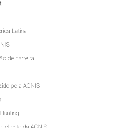
t
t
rica Latina
GNIS
ão de carreira
zido pela AGNIS
a
 Hunting
m cliente da AGNIS