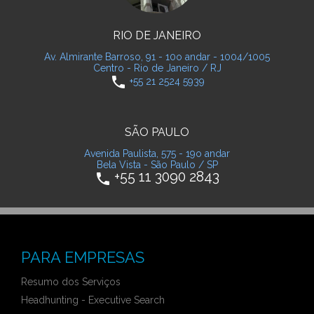
RIO DE JANEIRO
Av. Almirante Barroso, 91 - 10o andar - 1004/1005
Centro - Rio de Janeiro / RJ
phone
+55 21 2524 5939
SÃO PAULO
Avenida Paulista, 575 - 19o andar
Bela Vista - São Paulo / SP
+55 11 3090 2843
phone
PARA EMPRESAS
Resumo dos Serviços
Headhunting - Executive Search