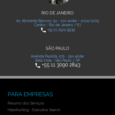
RIO DE JANEIRO
Av. Almirante Barroso, 91 - 10o andar - 1004/1005
Centro - Rio de Janeiro / RJ
phone
+55 21 2524 5939
SÃO PAULO
Avenida Paulista, 575 - 19o andar
Bela Vista - São Paulo / SP
+55 11 3090 2843
phone
PARA EMPRESAS
Resumo dos Serviços
Headhunting - Executive Search