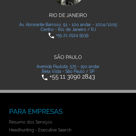
RIO DE JANEIRO
Av. Almirante Barroso, 91 - 10o andar - 1004/1005
Centro - Rio de Janeiro / RJ
phone
+55 21 2524 5939
SÃO PAULO
Avenida Paulista, 575 - 19o andar
Bela Vista - São Paulo / SP
+55 11 3090 2843
phone
PARA EMPRESAS
Resumo dos Serviços
Headhunting - Executive Search