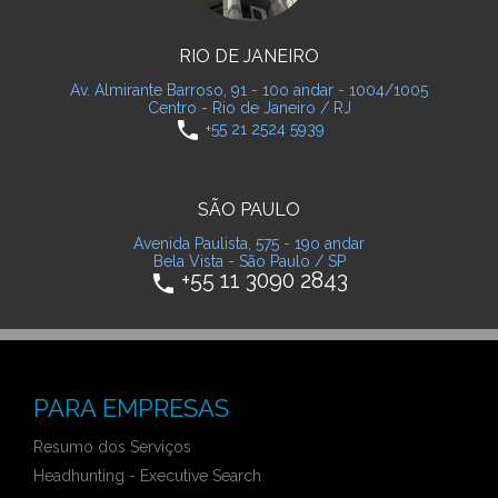
RIO DE JANEIRO
Av. Almirante Barroso, 91 - 10o andar - 1004/1005
Centro - Rio de Janeiro / RJ
phone
+55 21 2524 5939
SÃO PAULO
Avenida Paulista, 575 - 19o andar
Bela Vista - São Paulo / SP
+55 11 3090 2843
phone
PARA EMPRESAS
Resumo dos Serviços
Headhunting - Executive Search