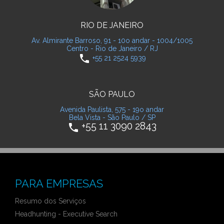
RIO DE JANEIRO
Av. Almirante Barroso, 91 - 10o andar - 1004/1005
Centro - Rio de Janeiro / RJ
phone
+55 21 2524 5939
SÃO PAULO
Avenida Paulista, 575 - 19o andar
Bela Vista - São Paulo / SP
+55 11 3090 2843
phone
PARA EMPRESAS
Resumo dos Serviços
Headhunting - Executive Search