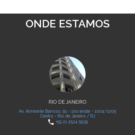
ONDE ESTAMOS
RIO DE JANEIRO
Av. Almirante Barroso, 91 - 10o andar - 1004/1005
Centro - Rio de Janeiro / RJ
phone
+55 21 2524 5939