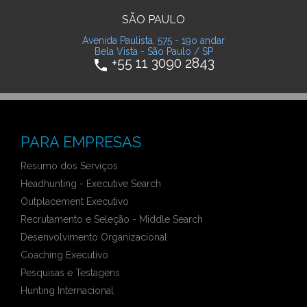
SÃO PAULO
Avenida Paulista, 575 - 19o andar
Bela Vista - São Paulo / SP
+55 11 3090 2843
phone
PARA EMPRESAS
Resumo dos Serviços
Headhunting - Executive Search
Outplacement Executivo
Recrutamento e Seleção - Middle Search
Desenvolvimento Organizacional
Coaching Executivo
Pesquisas e Testagens
Hunting Internacional