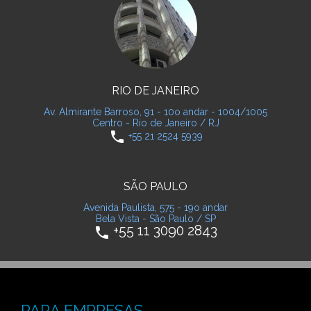
RIO DE JANEIRO
Av. Almirante Barroso, 91 - 10o andar - 1004/1005
Centro - Rio de Janeiro / RJ
phone
+55 21 2524 5939
SÃO PAULO
Avenida Paulista, 575 - 19o andar
Bela Vista - São Paulo / SP
+55 11 3090 2843
phone
PARA EMPRESAS